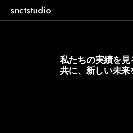
snctstudio
私たちの実績を見
共に、新しい未来
ALL
FOOH
3D MOTION
M/V
FILM
LAB